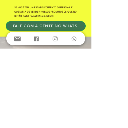
SE VOCÊ TEM UM ESTABELECIMENTO COMERCIAL E
GOSTARIA DE VENDER NOSSOS PRODUTOS CLIQUE NO
BOTÃO PARA FALAR COM A GENTE
FALE COM A GENTE NO WHATS
Rua Alemanha, 216
Bairro Recanto do Paraíso
São Vendelino, RS
95795-000